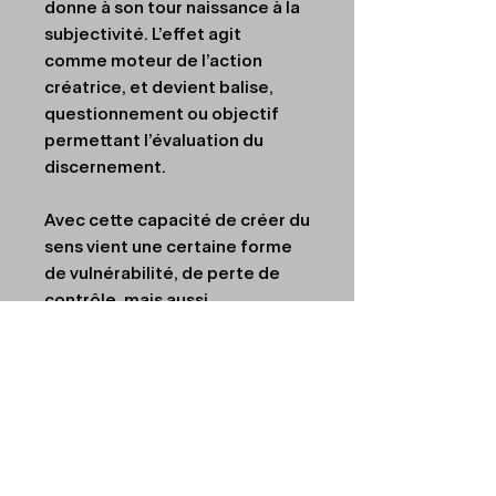
donne à son tour naissance à la
subjectivité. L’effet agit
comme moteur de l’action
créatrice, et devient balise,
questionnement ou objectif
permettant l’évaluation du
discernement.
Avec cette capacité de créer du
sens vient une certaine forme
de vulnérabilité, de perte de
contrôle, mais aussi
de responsabilité. Nous avons
le pouvoir de réguler les
affects, de transmettre des
sensations qui se jouent au-
delà des limites du tangible. Il y
a donc là un merveilleux terrain
d’exploration, une lutte visuelle