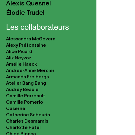
Alexis Quesnel
Élodie Trudel
Les collaborateurs
Alessandra McGovern
Alexy Préfontaine
Alice Picard
Alix Neyvoz
Amélie Haeck
Andrée-Anne Mercier
Armands Freibergs
Atelier Bang Bang
Audrey Beaulé
Camille Perreault
Camille Pomerlo
Caserne
Catherine Sabourin
Charles Desmarais
Charlotte Ratel
Chloé Biocca