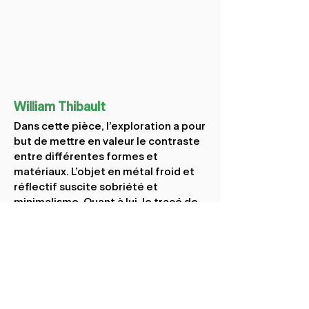
William Thibault
Dans cette pièce, l’exploration a pour
but de mettre en valeur le contraste
entre différentes formes et
matériaux. L’objet en métal froid et
réflectif suscite sobriété et
minimalisme. Quant à lui, le tracé de
fourrure apporte une touche de
délicatesse au tout. Grâce à un
éclairage bien contrôlé, la fourrure
gagne des variations de couleur
intéressantes et elle parait très
douce au touché. Sur la page de
droite, l’agrandissement de la