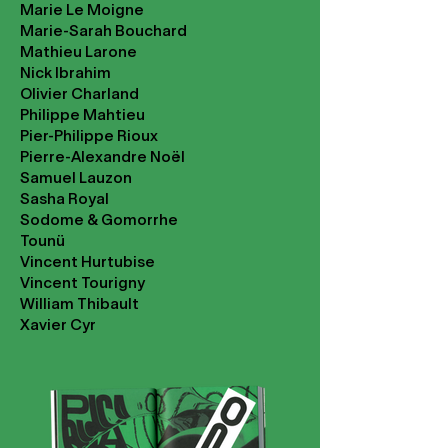
Marie Le Moigne
Marie-Sarah Bouchard
Mathieu Larone
Nick Ibrahim
Olivier Charland
Philippe Mahtieu
Pier-Philippe Rioux
Pierre-Alexandre Noël
Samuel Lauzon
Sasha Royal
Sodome & Gomorrhe
Tounü
Vincent Hurtubise
Vincent Tourigny
William Thibault
Xavier Cyr