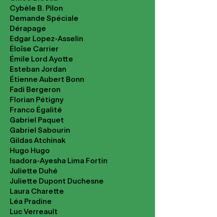
Cybèle B. Pilon
Demande Spéciale
Dérapage
Edgar Lopez-Asselin
Éloïse Carrier
Émile Lord Ayotte
Esteban Jordan
Étienne Aubert Bonn
Fadi Bergeron
Florian Pétigny
Franco Égalité
Gabriel Paquet
Gabriel Sabourin
Gildas Atchinak
Hugo Hugo
Isadora-Ayesha Lima Fortin
Juliette Duhé
Juliette Dupont Duchesne
Laura Charette
Léa Pradine
Luc Verreault