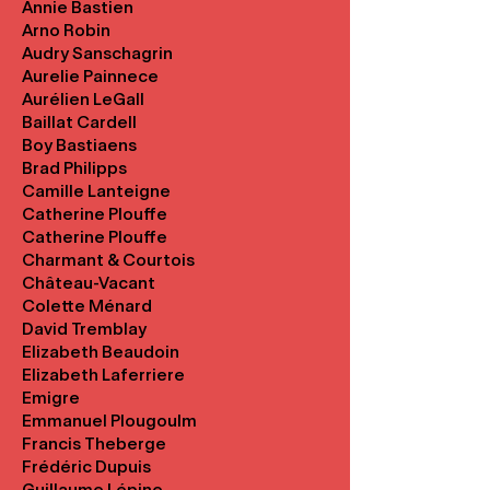
Annie Bastien
Arno Robin
Audry Sanschagrin
Aurelie Painnece
Aurélien LeGall
Baillat Cardell
Boy Bastiaens
Brad Philipps
Camille Lanteigne
Catherine Plouffe
Catherine Plouffe
Charmant & Courtois
Château-Vacant
Colette Ménard
David Tremblay
Elizabeth Beaudoin
Elizabeth Laferriere
Emigre
Emmanuel Plougoulm
Francis Theberge
Frédéric Dupuis
Guillaume Lépine