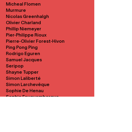
Micheal Flomen
Murmure
Nicolas Greenhalgh
Olivier Charland
Phillip Niemeyer
Pier-Philippe Rioux
Pierre-Olivier Forest-Hivon
Ping Pong Ping
Rodrigo Eguren
Samuel Jacques
Seripop
Shayne Tupper
Simon Laliberté
Simon Larchevêque
Sophie De Henau
Sophie Fauquembergue
Sophie Pepin
StudioTbone
Sylvia Mazzotti
Tep Y
Ugo Varin-Lachapelle